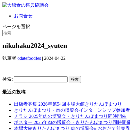
お問合せ
ページを選択
nikuhaku2024_syuten
執筆者
odatefoodfes
|
2024-04-22
検索:
最近の投稿
出店者募集 2026年第54回本場大館きりたんぽまつり
きりたんぽまつり・肉の博覧会インターンシップ参加者
チラシ 2025年肉の博覧会・きりたんぽまつり同時開催
ポスター 2025年肉の博覧会・きりたんぽまつり同時開
本場大館きりたんぽまつり 肉の博覧会inおおだて前売券