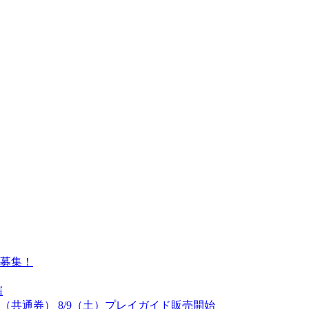
募集！
催
（共通券） 8/9（土）プレイガイド販売開始