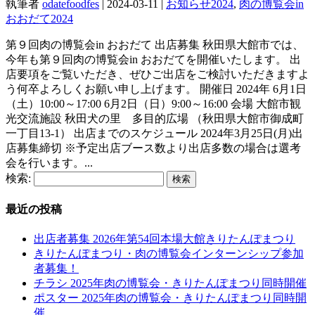
執筆者
odatefoodfes
|
2024-03-11
|
お知らせ2024
,
肉の博覧会in
おおだて2024
第９回肉の博覧会in おおだて 出店募集 秋田県大館市では、
今年も第９回肉の博覧会in おおだてを開催いたします。 出
店要項をご覧いただき、ぜひご出店をご検討いただきますよ
う何卒よろしくお願い申し上げます。 開催日 2024年 6月1日
（土）10:00～17:00 6月2日（日）9:00～16:00 会場 大館市観
光交流施設 秋田犬の里 多目的広場 （秋田県大館市御成町
一丁目13-1） 出店までのスケジュール 2024年3月25日(月)出
店募集締切 ※予定出店ブース数より出店多数の場合は選考
会を行います。...
検索:
最近の投稿
出店者募集 2026年第54回本場大館きりたんぽまつり
きりたんぽまつり・肉の博覧会インターンシップ参加
者募集！
チラシ 2025年肉の博覧会・きりたんぽまつり同時開催
ポスター 2025年肉の博覧会・きりたんぽまつり同時開
催