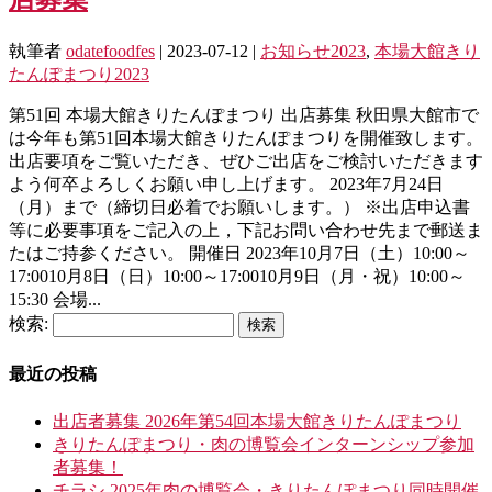
執筆者
odatefoodfes
|
2023-07-12
|
お知らせ2023
,
本場大館きり
たんぽまつり2023
第51回 本場大館きりたんぽまつり 出店募集 秋田県大館市で
は今年も第51回本場大館きりたんぽまつりを開催致します。
出店要項をご覧いただき、ぜひご出店をご検討いただきます
よう何卒よろしくお願い申し上げます。 2023年7月24日
（月）まで（締切日必着でお願いします。） ※出店申込書
等に必要事項をご記入の上，下記お問い合わせ先まで郵送ま
たはご持参ください。 開催日 2023年10月7日（土）10:00～
17:0010月8日（日）10:00～17:0010月9日（月・祝）10:00～
15:30 会場...
検索:
最近の投稿
出店者募集 2026年第54回本場大館きりたんぽまつり
きりたんぽまつり・肉の博覧会インターンシップ参加
者募集！
チラシ 2025年肉の博覧会・きりたんぽまつり同時開催