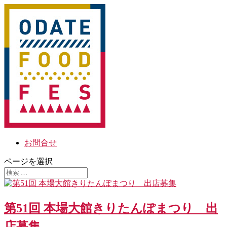
お問合せ
ページを選択
第51回 本場大館きりたんぽまつり 出
店募集