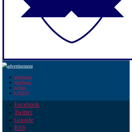
instagram
facebook
twitter
LINE@
Facebook
Twitter
Google
RSS