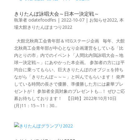
きりたんぽ詠唱大会～日本一決定戦～
執筆者
odatefoodfes
|
2022-10-07
|
お知らせ2022
,
本
場大館きりたんぽまつり2022
大館北秋商工会青年部＆YEGステージ企画 毎年、大館
北秋商工会青年部が中心となり企画運営をしている「比
内とりの市」内でのイベント「人間比内鶏詠唱大会～地
球一決定戦～」にあやかった本企画。 参加者の方には平
均台に乗ってもらい、巨大きりたんぽのオブジェを持ち
ながら「きりたんぽ～～～」と叫んでもらいます！ 発声
している時間の長さで優勝、準優勝した方には豪華プレ
ゼントが！ 参加者全員対象のプレゼントも…！ ぜひご応
募お待ちしております！ 【日時】2022年10月10日
(月)11：15～11：30...