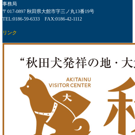
事務局
〒017-0897 秋田県大館市字三ノ丸13番19号
TEL:0186-59-6333 FAX:0186-42-1112
リンク