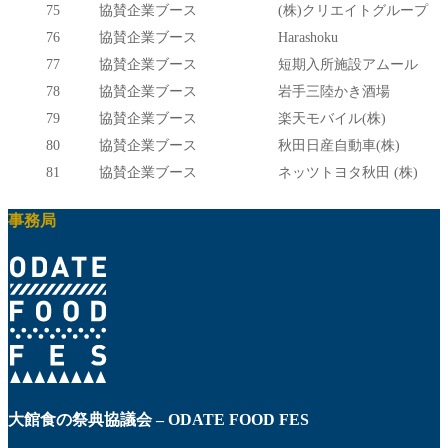
75
協賛企業ブース
(株)クリエイトグループ
76
協賛企業ブース
Harashoku
77
協賛企業ブース
短期入所施設アムール
78
協賛企業ブース
岩手三陸かき酒場
79
協賛企業ブース
楽天モバイル(株)
80
協賛企業ブース
秋田日産自動車(株)
81
協賛企業ブース
ネッツトヨタ秋田 (株)
事務局
大館食の祭典協議会 – ODATE FOOD FES