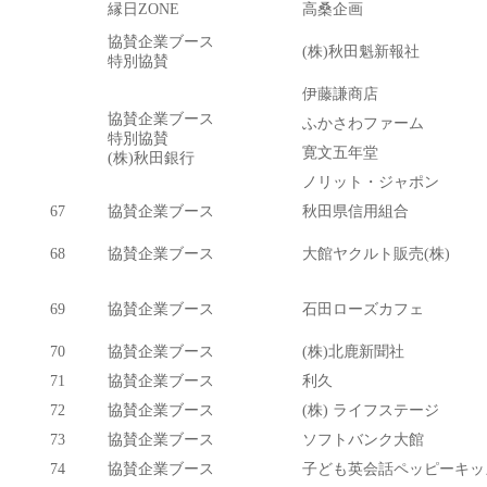
縁日ZONE
高桑企画
協賛企業ブース
(株)秋田魁新報社
特別協賛
伊藤謙商店
協賛企業ブース
ふかさわファーム
特別協賛
寛文五年堂
(株)秋田銀行
ノリット・ジャポン
67
協賛企業ブース
秋田県信用組合
68
協賛企業ブース
大館ヤクルト販売(株)
69
協賛企業ブース
石田ローズカフェ
70
協賛企業ブース
(株)北鹿新聞社
71
協賛企業ブース
利久
72
協賛企業ブース
(株) ライフステージ
73
協賛企業ブース
ソフトバンク大館
74
協賛企業ブース
子ども英会話ペッピーキッ