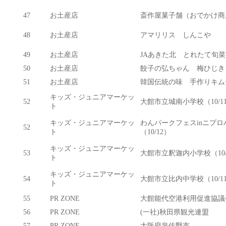
47
お土産店
斎作屋菓子舗（おでかけ商
48
お土産店
アマリリス しんこや
49
お土産店
JAあきた北 とれたて旬菜
50
お土産店
餃子の弘ちゃん 梅ひじき
51
お土産店
韓国伝統の味 手作りキム
キッズ・ジュニアマーケッ
52
大館市立城南小学校（10/1
ト
キッズ・ジュニアマーケッ
わんパークフェスinニプ
52
ト
（10/12）
キッズ・ジュニアマーケッ
53
大館市立釈迦内小学校（10/
ト
キッズ・ジュニアマーケッ
54
大館市立比内中学校（10/1
ト
55
PR ZONE
大館能代空港利用促進協議
56
PR ZONE
(一社)秋田県観光連盟
57
PR ZONE
大阪府泉佐野市