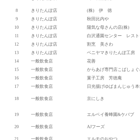
8
きりたんぽ店
(株) 伊 徳
9
きりたんぽ店
秋田比内や
10
きりたんぽ店
陽気な母さんの店(株)
11
きりたんぽ店
白沢通園センター レスト
12
きりたんぽ店
割烹 美さわ
13
きりたんぽ店
ベニヤマきりたんぽ工房
14
一般飲食店
花善
15
一般飲食店
からあげ専門店こばしょぐ/Caf
16
一般飲食店
菓子工房 芳徳庵
17
一般飲食店
日光揚げゆばまんじゅう本
18
一般飲食店
京にしき
19
一般飲食店
エルベイ養蜂園&ケバブ
20
一般飲食店
AJフーズ
21
一般飲食店
エルモのおやつ