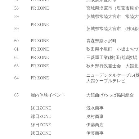
58
PR ZONE
宮城県塩竃市（塩竃市観光
59
茨城県常陸大宮市 常陸大
PR ZONE
59
茨城県常陸大宮市 (株)瑞
60
PR ZONE
青森県鰺ヶ沢町
61
PR ZONE
秋田県小坂町 小坂まちづく
62
PR ZONE
三菱重工業(株)田代試験場
63
PR ZONE
秋田県行政書士会 大館北
ニューデジタルケーブル(株
64
PR ZONE
大館ケーブルテレビ
65
屋内体験イベント
大館曲げわっぱ協同組合
縁日ZONE
浅水商事
縁日ZONE
奥村商事
縁日ZONE
伊藤商店
縁日ZONE
伊藤商事