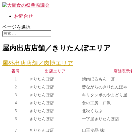
お問合せ
ページを選択
屋内出店店舗／きりたんぽエリア
屋外出店店舗／肉博エリア
番号
出店エリア
店舗表示
1
きりたんぽ店
焼肉ほるもん 蒼
2
きりたんぽ店
昔ながらのきりたんぽや
3
きりたんぽ店
キリタンポのやまどり屋
4
きりたんぽ店
食の工房 戸沢
5
きりたんぽ店
北秋くらぶ
6
きりたんぽ店
十字屋きりたんぽ店
7
きりたんぽ店
山王食品(株)