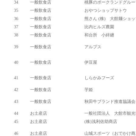
34
一般飲食店
桃豚のポークランドグルー
35
一般飲食店
おやつショップサトウ
36
一般飲食店
熊さん (株) 大館麺ショッ
37
一般飲食店
比内ヒルズ農園
38
一般飲食店
和台所 小絆纏
39
一般飲食店
アルプス
40
一般飲食店
伊豆屋
41
一般飲食店
しらかみフーズ
42
一般飲食店
芋姫
43
一般飲食店
秋田牛ブランド推進協議会
44
お土産店
一般社団法人 大館市観光
45
お土産店
(株)浅利佐助商店
46
お土産店
山城スポーツ（おでかけ商