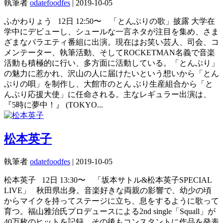
執筆者
odatefoodfes
|
2019-10-05
ふかわりょう 12日 12:50〜 「とんぶりの歌」披露 大学在
学中にデビューし、シュールな一言ネタが注目を集め、さま
ざまなバラエティ番組に出演。現在はお笑い芸人、司会、コ
メンテーター、執筆活動、そしてROCKETMAN名義で音楽
活動も積極的に行い、多方面に活動している。「とんぶり」
の魅力に惹かれ、沢山の人に届けたいという想いから「とん
ぶりの唄」を制作し、大館市のとん ぶり生産組合から「と
んぶり応援大使」に任命される。主なレギュラー出演は、
『5時に夢中！』 (TOKYO...
松本英子
執筆者
odatefoodfes
|
2019-10-05
松本英子 12日 13:30〜 「坂本サトル&松本英子SPECIAL
LIVE」 秋田県出身。音楽好きな両親の影響で、幼少の頃
からマイクを持ってステージに立ち、息をするように歌って
育つ。福山雅治氏プロデュースによる2nd single「Squall」が
40万枚のヒットを記録。その後もコンスタントに作品を発表