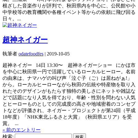
根ざした音楽作りが評判で、秋田県内を中心に、公民館や小
中学校等の教育機関や各種イベント等からの依頼に飛び回る
日々。...
超神ネイガー
執筆者
odatefoodfes
|
2019-10-05
超神ネイガー 14日 13:30〜 超神ネイガーショー にかほ市
を中心に秋田県一円で活躍しているローカルヒーロー。名前
の由来は、ナマハゲの叫び声「泣ぐ子（ご）は居ねがぁ!」
から。ローカルヒーローながら秋田の伝統や特産物を取り入
れたそのデザインがもたらす独特の美しさにネットや雑誌な
どで話題になり人気を得ており、年齢・性別を問わない人気
とヒーローものとしての完成度の高さや地域密着のコンセプ
トなどが評価され、ネイガー・プロジェクトが第24回（平成
18年度）「NHK東北ふるさと大賞」（秋田県エリア）を受
賞。 ...
« 前のエントリー
検索: