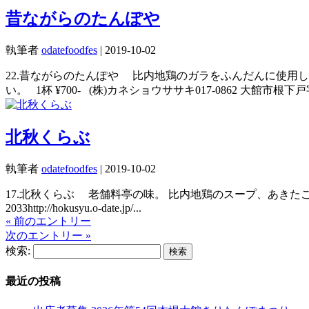
昔ながらのたんぽや
執筆者
odatefoodfes
|
2019-10-02
22.昔ながらのたんぽや 比内地鶏のガラをふんだんに使用
い。 1杯 ¥700- (株)カネショウササキ017-0862 大館市根下戸字小館花尻405
北秋くらぶ
執筆者
odatefoodfes
|
2019-10-02
17.北秋くらぶ 老舗料亭の味。 比内地鶏のスープ、あきたこまち米
2033http://hokusyu.o-date.jp/...
« 前のエントリー
次のエントリー »
検索:
最近の投稿