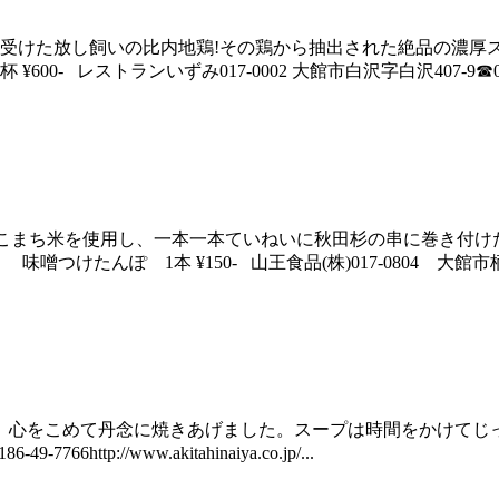
を受けた放し飼いの比内地鶏!その鶏から抽出された絶品の濃
ランいずみ017-0002 大館市白沢字白沢407-9☎0186-46-3183ht
きたこまち米を使用し、一本一本ていねいに秋田杉の串に巻き付
 ¥150- 山王食品(株)017-0804 大館市柄沢山王台21-2☎0186
用し、心をこめて丹念に焼きあげました。スープは時間をかけて
http://www.akitahinaiya.co.jp/...