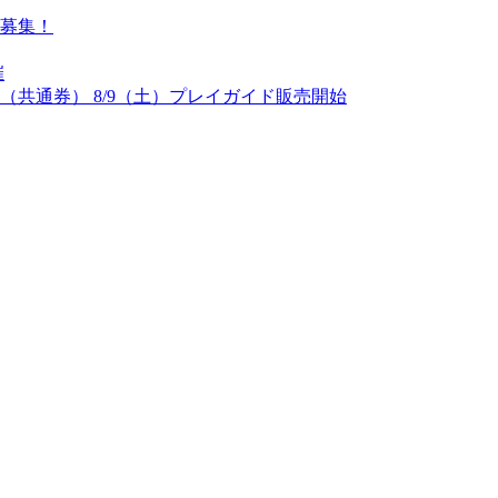
募集！
催
（共通券） 8/9（土）プレイガイド販売開始