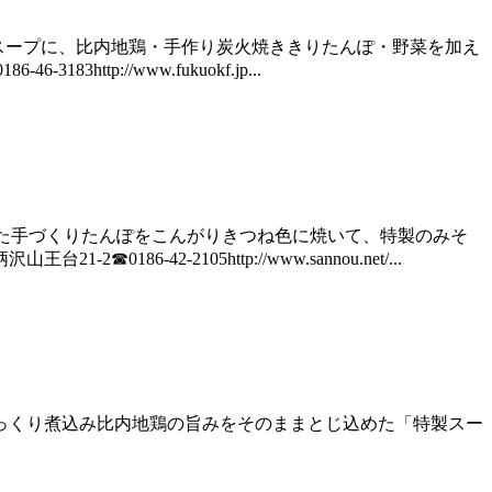
厚スープに、比内地鶏・手作り炭火焼ききりたんぽ・野菜を加え
tp://www.fukuokf.jp...
けた手づくりたんぽをこんがりきつね色に焼いて、特製のみそ
-42-2105http://www.sannou.net/...
じっくり煮込み比内地鶏の旨みをそのままとじ込めた「特製スー