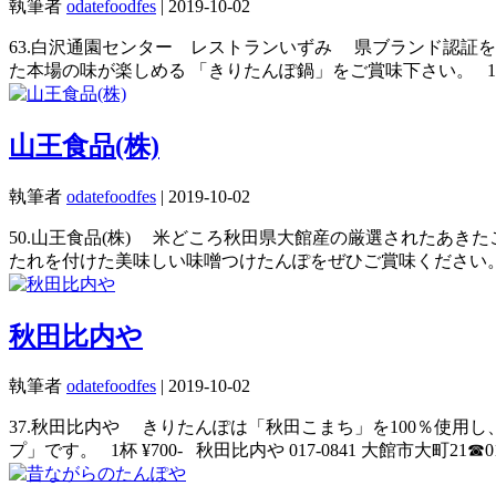
執筆者
odatefoodfes
|
2019-10-02
63.白沢通園センター レストランいずみ 県ブランド認証
た本場の味が楽しめる 「きりたんぽ鍋」をご賞味下さい。 1杯 ¥600- レスト
山王食品(株)
執筆者
odatefoodfes
|
2019-10-02
50.山王食品(株) 米どころ秋田県大館産の厳選されたあ
たれを付けた美味しい味噌つけたんぽをぜひご賞味ください。 味噌つけたんぽ 1本
秋田比内や
執筆者
odatefoodfes
|
2019-10-02
37.秋田比内や きりたんぽは「秋田こまち」を100％使
プ」です。 1杯 ¥700- 秋田比内や 017-0841 大館市大町21☎0186-49-7766