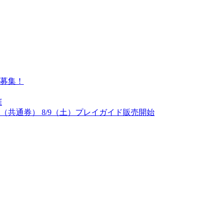
募集！
催
（共通券） 8/9（土）プレイガイド販売開始