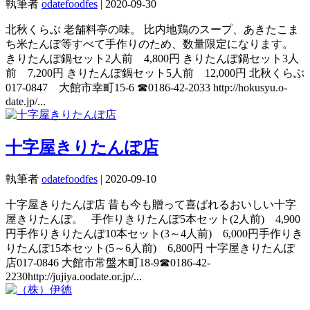
執筆者
odatefoodfes
|
2020-09-30
北秋くらぶ 老舗料亭の味。 比内地鶏のスープ、あきたこま
ち米たんぽ等すべて手作りのため、数量限定になります。
きりたんぽ鍋セット2人前 4,800円 きりたんぽ鍋セット3人
前 7,200円 きりたんぽ鍋セット5人前 12,000円 北秋くらぶ
017-0847 大館市幸町15-6 ☎0186-42-2033 http://hokusyu.o-
date.jp/...
十字屋きりたんぽ店
執筆者
odatefoodfes
|
2020-09-10
十字屋きりたんぽ店 昔も今も贈って喜ばれるおいしい十字
屋きりたんぽ。 手作りきりたんぽ5本セット(2人前) 4,900
円手作りきりたんぽ10本セット(3～4人前) 6,000円手作りき
りたんぽ15本セット(5～6人前) 6,800円 十字屋きりたんぽ
店017-0846 大館市常盤木町18-9☎0186-42-
2230http://jujiya.oodate.or.jp/...