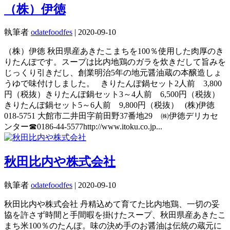
（株）伊徳
執筆者
odatefoodfes
|
2020-09-10
（株）伊徳 秋田県産あきたこまちを100％使用した肉厚のき
りたんぽです。スープは比内地鶏のガラを炊きだして旨みを
じっくり引きだし、創業明治5年の地元醤油蔵の本醸造しょ
うゆで味付けしました。 きりたんぽ鍋セット2人前 3,800
円（税抜）きりたんぽ鍋セット3～4人前 6,500円（税抜）
きりたんぽ鍋セット5～6人前 9,800円（税抜） (株)伊徳
018-5751 大館市二井田字前田野37番地29 ㈱伊徳デリカセ
ンター☎0186-44-5577http://www.itoku.co.jp...
秋田比内や株式会社
執筆者
odatefoodfes
|
2020-09-10
秋田比内や株式会社 丹精込めて育てた比内地鶏、一切の妥
協を許さず時間と手間暇を掛けたスープ、秋田県産あきたこ
まち米100％のたんぽ。味の決め手のお醤油は伝統の蔵元に