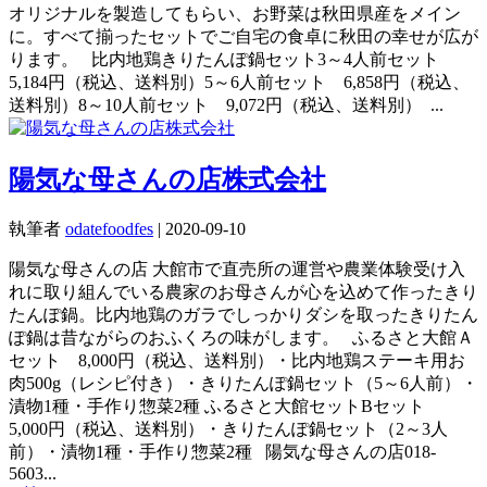
オリジナルを製造してもらい、お野菜は秋田県産をメイン
に。すべて揃ったセットでご自宅の食卓に秋田の幸せが広が
ります。 比内地鶏きりたんぽ鍋セット3～4人前セット
5,184円（税込、送料別）5～6人前セット 6,858円（税込、
送料別）8～10人前セット 9,072円（税込、送料別） ...
陽気な母さんの店株式会社
執筆者
odatefoodfes
|
2020-09-10
陽気な母さんの店 大館市で直売所の運営や農業体験受け入
れに取り組んでいる農家のお母さんが心を込めて作ったきり
たんぽ鍋。比内地鶏のガラでしっかりダシを取ったきりたん
ぽ鍋は昔ながらのおふくろの味がします。 ふるさと大館Ａ
セット 8,000円（税込、送料別）・比内地鶏ステーキ用お
肉500g（レシピ付き）・きりたんぽ鍋セット（5～6人前）・
漬物1種・手作り惣菜2種 ふるさと大館セットBセット
5,000円（税込、送料別）・きりたんぽ鍋セット（2～3人
前）・漬物1種・手作り惣菜2種 陽気な母さんの店018-
5603...