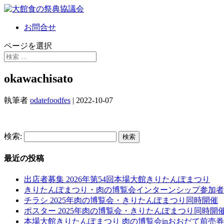
お問合せ
ページを選択
okawachisato
執筆者
odatefoodfes
|
2022-10-07
検索:
最近の投稿
出店者募集 2026年第54回本場大館きりたんぽまつり
きりたんぽまつり・肉の博覧会インターンシップ参加者
チラシ 2025年肉の博覧会・きりたんぽまつり同時開催
ポスター 2025年肉の博覧会・きりたんぽまつり同時開
本場大館きりたんぽまつり 肉の博覧会inおおだて前売券