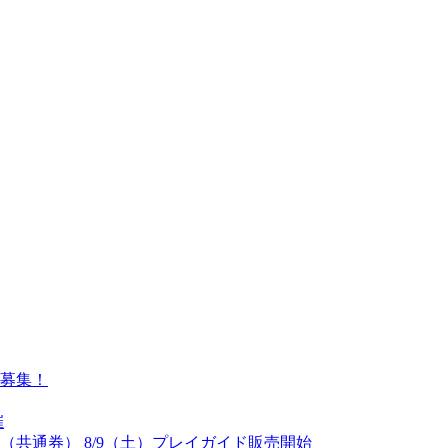
募集！
催
（共通券） 8/9（土）プレイガイド販売開始