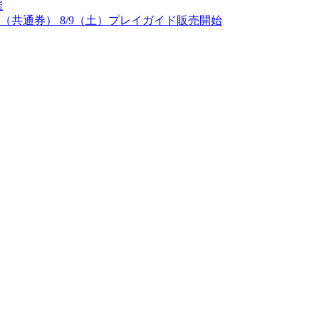
催
（共通券） 8/9（土）プレイガイド販売開始