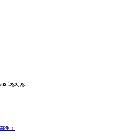
sns_logo.jpg
募集！