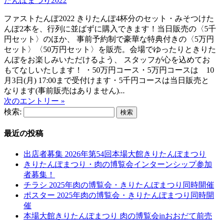
たんぽまつり2022
ファストたんぽ2022 きりたんぽ4杯分のセット・みそつけた
んぽ2本を、行列に並ばずに購入できます！当日販売の〈5千
円セット〉のほか、 事前予約制で豪華な特典付きの〈5万円
セット〉〈50万円セット〉を販売。会場でゆったりときりた
んぽをお楽しみいただけるよう、 スタッフが心を込めてお
もてなしいたします！ ・50万円コース・5万円コースは 10
月3日(月) 17:00まで受付けます・5千円コースは当日販売と
なります(事前販売はありません)...
次のエントリー »
検索:
最近の投稿
出店者募集 2026年第54回本場大館きりたんぽまつり
きりたんぽまつり・肉の博覧会インターンシップ参加
者募集！
チラシ 2025年肉の博覧会・きりたんぽまつり同時開催
ポスター 2025年肉の博覧会・きりたんぽまつり同時開
催
本場大館きりたんぽまつり 肉の博覧会inおおだて前売