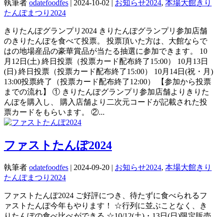
執筆者
odatefoodfes
|
2024-10-02
|
お知らせ2024
,
本場大館きり
たんぽまつり2024
きりたんぽグランプリ2024 きりたんぽグランプリ参加店舗
のきりたんぽを食べて投票。 投票頂いた方は、大館ならで
はの地場産品の豪華賞品が当たる抽選に参加できます。 10
月12日(土) 終日投票（投票カード配布終了15:00） 10月13日
(日) 終日投票（投票カード配布終了15:00） 10月14日(祝・月)
13:00投票終了（投票カード配布終了12:00） 【参加から投票
までの流れ】 ① きりたんぽグランプリ参加店舗よりきりた
んぽを購入し、 購入店舗より二次元コードが記載された投
票カードをもらいます。 ②...
ファストたんぽ2024
執筆者
odatefoodfes
|
2024-09-20
|
お知らせ2024
,
本場大館きり
たんぽまつり2024
ファストたんぽ2024 ご好評につき、待たずに食べられるフ
ァストたんぽ今年もやります！ ☆行列に並ぶことなく、き
りたんぽの食べ比べができる ☆10/12(土)・13日(日)限定販売