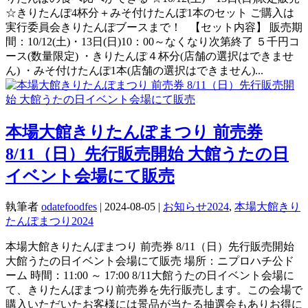
☆きりたんぽ4杯分＋みそ付けたんぽ1本のセット ご購入は
実行委員会きりたんぽブースまで！ 【セット内容】 販売期
間：10/12(土)・13日(日)10：00～なくなり次第終了 ５千円コ
ース(数量限定) ・きりたんぽ４杯分(店舗の選択はできませ
ん) ・みそ付けたんぽ1本(店舗の選択はできません)...
本場大館きりたんぽまつり 前売券
8/11（日）先行販売開始 大館うたの日
イベント会場にて販売
執筆者
odatefoodfes
|
2024-08-05
|
お知らせ2024
,
本場大館きり
たんぽまつり2024
本場大館きりたんぽまつり 前売券 8/11（日）先行販売開始
大館うたの日イベント会場にて販売 場所：ニプロハチ公ド
ーム 時間：11:00 ～ 17:00 8/11大館うたの日イベント会場に
て、きりたんぽまつり前売券を先行販売します。この会場で
購入いただいたお客様には景品が当たる抽選会もありお得に