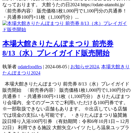
なっております。 大館うたの日2024 https://odate-utanohi.jp/
〈前売券内容〉 販売価格1枚1,000円で1,100円分の共通券！
・共通券100円×11枚（1,100円分）...
本場大館きりたんぽまつり 前売券
8/13（水）プレイガイド販売開始
執筆者
odatefoodfes
|
2024-08-05
|
お知らせ2024
,
本場大館きり
たんぽまつり2024
本場大館きりたんぽまつり 前売券 8/13（水）プレイガイド
販売開始 〈前売券内容〉 販売価格1枚1,000円で1,100円分の
共通券！ ・共通券100円×11枚（1,100円分） きりたんぽまつ
り会場内、全てのブースでご利用いただける100円券です。
※一部取扱できない店舗もあります。 ※出店している店舗
では現金の支払いも可能です。 ・きりたんぽまつり協賛施
設日帰り入浴100円引券 （有効期間：令和6年10月1日～12月
22日） 利用できる施設 大館矢立ハイツ たしろ温泉ユップラ