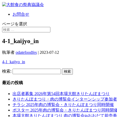
お問合せ
ページを選択
4-1_kaijyo_in
執筆者
odatefoodfes
|
2023-07-12
4-1_kaijyo_in
検索:
最近の投稿
出店者募集 2026年第54回本場大館きりたんぽまつり
きりたんぽまつり・肉の博覧会インターンシップ参加者
チラシ 2025年肉の博覧会・きりたんぽまつり同時開催
ポスター 2025年肉の博覧会・きりたんぽまつり同時開
本場大館きりたんぽまつり 肉の博覧会inおおだて前売券