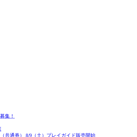
募集！
催
（共通券） 8/9（土）プレイガイド販売開始