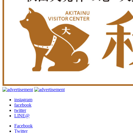
instagram
facebook
twitter
LINE@
Facebook
Twitter