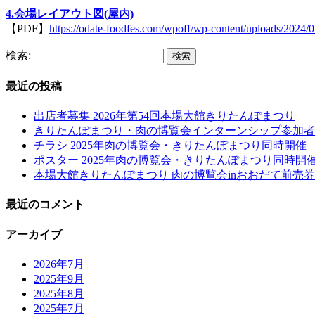
4.会場レイアウト図(屋内)
【PDF】
https://odate-foodfes.com/wpoff/wp-content/uploads/2024/
検索:
最近の投稿
出店者募集 2026年第54回本場大館きりたんぽまつり
きりたんぽまつり・肉の博覧会インターンシップ参加者
チラシ 2025年肉の博覧会・きりたんぽまつり同時開催
ポスター 2025年肉の博覧会・きりたんぽまつり同時開
本場大館きりたんぽまつり 肉の博覧会inおおだて前売券
最近のコメント
アーカイブ
2026年7月
2025年9月
2025年8月
2025年7月