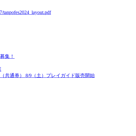
07/tanpofes2024_layout.pdf
募集！
催
（共通券） 8/9（土）プレイガイド販売開始