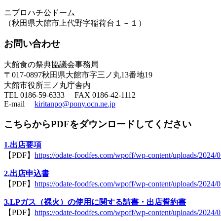
ニプロハチ公ドーム
（秋田県大館市上代野字稲荷台１－１）
お問い合わせ
大館食の祭典協議会事務局
〒017-0897秋田県大館市字三ノ丸13番地19
大館市役所三ノ丸庁舎内
TEL 0186-59-6333 FAX 0186-42-1112
E-mail
kiritanpo@pony.ocn.ne.jp
こちらからPDFをダウンロードしてください
1.出店要項
【PDF】
https://odate-foodfes.com/wpoff/wp-content/uploads/2024/
2.出店申込書
【PDF】
https://odate-foodfes.com/wpoff/wp-content/uploads/2024
3.LPガス（裸火）の使用に関する請書・出店誓約書
【PDF】
https://odate-foodfes.com/wpoff/wp-content/uploads/2024/