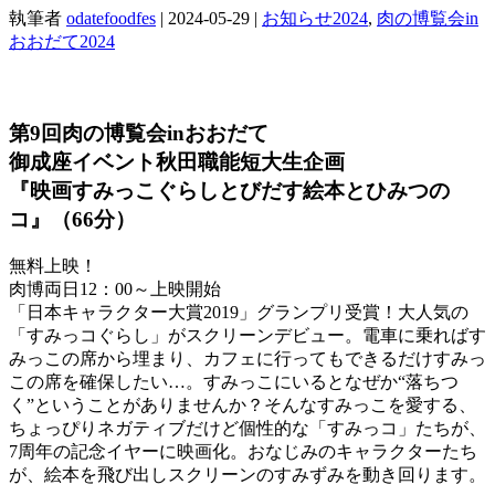
執筆者
odatefoodfes
|
2024-05-29
|
お知らせ2024
,
肉の博覧会in
おおだて2024
第9回肉の博覧会inおおだて
御成座イベント秋田職能短大生企画
『映画すみっこぐらしとびだす絵本とひみつの
コ』（66分）
無料上映！
肉博両日12：00～上映開始
「日本キャラクター大賞2019」グランプリ受賞！大人気の
「すみっコぐらし」がスクリーンデビュー。電車に乗ればす
みっこの席から埋まり、カフェに行ってもできるだけすみっ
この席を確保したい…。すみっこにいるとなぜか“落ちつ
く”ということがありませんか？そんなすみっこを愛する、
ちょっぴりネガティブだけど個性的な「すみっコ」たちが、
7周年の記念イヤーに映画化。おなじみのキャラクターたち
が、絵本を飛び出しスクリーンのすみずみを動き回ります。