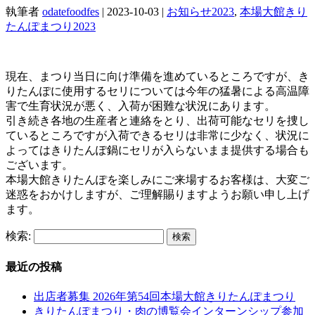
執筆者
odatefoodfes
|
2023-10-03
|
お知らせ2023
,
本場大館きり
たんぽまつり2023
現在、まつり当日に向け準備を進めているところですが、き
りたんぽに使用するセリについては今年の猛暑による高温障
害で生育状況が悪く、入荷が困難な状況にあります。
引き続き各地の生産者と連絡をとり、出荷可能なセリを捜し
ているところですが入荷できるセリは非常に少なく、状況に
よってはきりたんぽ鍋にセリが入らないまま提供する場合も
ございます。
本場大館きりたんぽを楽しみにご来場するお客様は、大変ご
迷惑をおかけしますが、ご理解賜りますようお願い申し上げ
ます。
検索:
最近の投稿
出店者募集 2026年第54回本場大館きりたんぽまつり
きりたんぽまつり・肉の博覧会インターンシップ参加