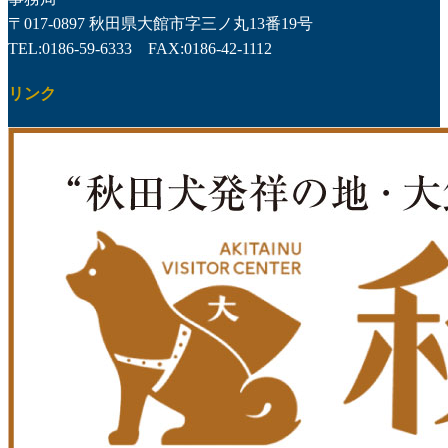
〒017-0897 秋田県大館市字三ノ丸13番19号
TEL:0186-59-6333 FAX:0186-42-1112
リンク