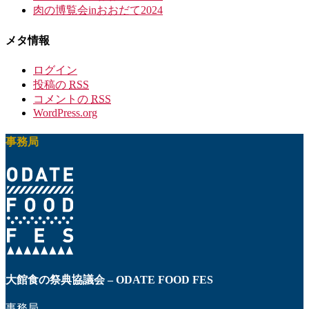
肉の博覧会inおおだて2024
メタ情報
ログイン
投稿の
RSS
コメントの
RSS
WordPress.org
事務局
大館食の祭典協議会 – ODATE FOOD FES
事務局