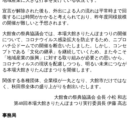
地域産業に大きな打撃を受けている状況です。
宣言が解除された後も、外出による人の流れは平常時まで回
復するには時間がかかると考えられており、昨年度同様規模
の開催が難しいと予想されます。
大館食の祭典協議会では、本場大館きりたんぽまつりの開催
について、コロナウイルス感染拡大を防止するため、ニプロ
ハチ公ドームでの開催を断念いたしました。しかし、コンセ
プトである「文化の継承」を継続していくため、また今こそ
「地域産業の振興」に対する取り組みが必要との思いから、
コロナウィルスの現状を配慮しつつも、明るい未来につなが
る本場大館きりたんぽまつりを開催します。
関係する各種団体、企業様が一丸となり、大館市だけではな
く、秋田県全体の盛り上がりを創出いたします。
大館食の祭典協議会 会⾧ 小松 和志
第48回本場大館きりたんぽまつり実行委員⾧ 伊藤 高志
事務局