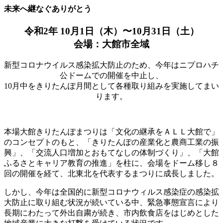
未来へ継なぐありがとう
令和2年 10月1日（木）〜10月31日（土）
会場：大館市全域
新型コロナウイルス感染拡大防止のため、今年はニプロハチ
公ドームでの開催を中止し、
10月中をきりたんぽ月間として各種取り組みを実施してまい
ります。
本場大館きりたんぽまつりは「文化の継承をＡＬＬ大館で」
のコンセプトのもと、「きりたんぽの産業化と農商工業の振
興」、「交流人口増加とおもてなしの体制づくり」、「大館
ふるさとキャリア教育の推進」を柱に、会場をドーム移し８
回の開催を経て、北東北を代表するまつりに成⾧しました。
しかし、今年は全国的に新型コロナウィルス感染症の感染拡
大防止に取り組む状況が続いている中、緊急事態宣言により
⾧期にわたって外出自粛が続き、市内飲食店をはじめとした