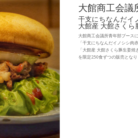
大館商工会議
干支にちなんだイ
大館産 大館さくら
大館商工会議所青年部ブース
「干支にちなんだイノシシ肉
「大館産 大館さくら豚生姜焼
を限定250食ずつの販売となり