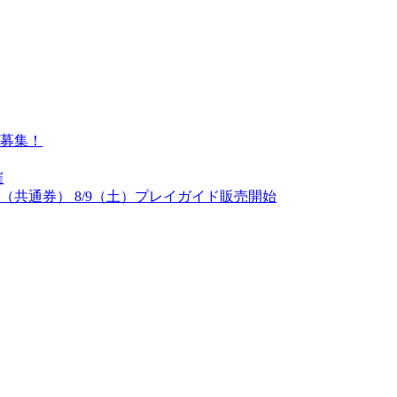
募集！
催
（共通券） 8/9（土）プレイガイド販売開始